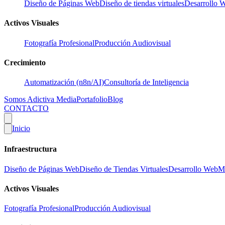
Diseño de Páginas Web
Diseño de tiendas virtuales
Desarrollo 
Activos Visuales
Fotografía Profesional
Producción Audiovisual
Crecimiento
Automatización (n8n/AI)
Consultoría de Inteligencia
Somos Adictiva Media
Portafolio
Blog
CONTACTO
Inicio
Infraestructura
Diseño de Páginas Web
Diseño de Tiendas Virtuales
Desarrollo Web
M
Activos Visuales
Fotografía Profesional
Producción Audiovisual