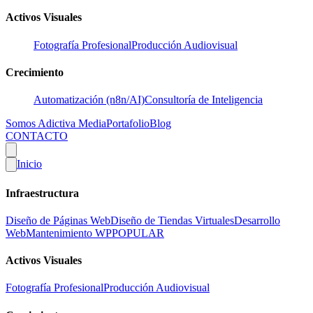
Activos Visuales
Fotografía Profesional
Producción Audiovisual
Crecimiento
Automatización (n8n/AI)
Consultoría de Inteligencia
Somos Adictiva Media
Portafolio
Blog
CONTACTO
Inicio
Infraestructura
Diseño de Páginas Web
Diseño de Tiendas Virtuales
Desarrollo
Web
Mantenimiento WP
POPULAR
Activos Visuales
Fotografía Profesional
Producción Audiovisual