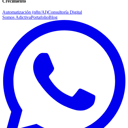
Crecimiento
Automatización (n8n/AI)
Consultoría Digital
Somos Adictiva
Portafolio
Blog