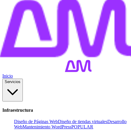
Inicio
Servicios
Infraestructura
Diseño de Páginas Web
Diseño de tiendas virtuales
Desarrollo
Web
Mantenimiento WordPress
POPULAR